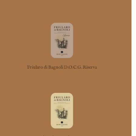
Friularo di Bagnoli D.O.C.G. Riserva