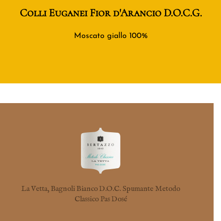
Colli Euganei Fior d'Arancio D.O.C.G.
Moscato giallo 100%
La Vetta, Bagnoli Bianco D.O.C. Spumante Metodo
Classico Pas Dosé