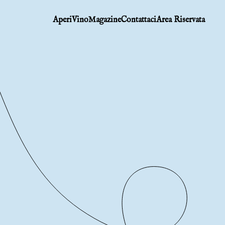
AperiVino
Magazine
Contattaci
Area Riservata