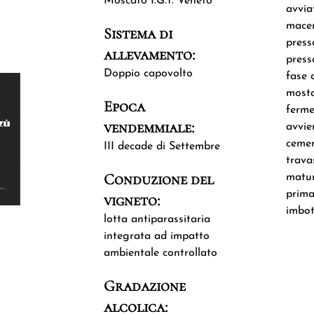
Moscato I.G.T. Veneto
avvia
macer
Sistema di
press
allevamento:
press
Doppio capovolto
fase 
mosto
Epoca
ferme
vendemmiale:
avvie
cemen
III decade di Settembre
trava
Conduzione del
matur
prima
vigneto:
imbot
lotta antiparassitaria
integrata ad impatto
ambientale controllato
Gradazione
alcolica: