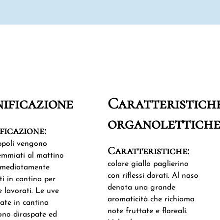
nificazione
Caratteristich
organolettich
ficazione:
ppoli vengono
Caratteristiche:
mmiati al mattino
colore giallo paglierino
mmediatamente
con riflessi dorati. Al naso
ti in cantina per
denota una grande
e lavorati. Le uve
aromaticità che richiama
cate in cantina
note fruttate e floreali.
no diraspate ed