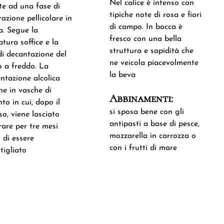
Nel calice è intenso con
te ad una fase di
tipiche note di rosa e fiori
azione pellicolare in
di campo. In bocca è
a. Segue la
fresco con una bella
atura soffice e la
struttura e sapidità che
di decantazione del
ne veicola piacevolmente
 a freddo. La
la beva
ntazione alcolica
ne in vasche di
Abbinamenti:
to in cui, dopo il
si sposa bene con gli
so, viene lasciato
antipasti a base di pesce,
are per tre mesi
mozzarella in carrozza o
 di essere
con i frutti di mare
tigliato