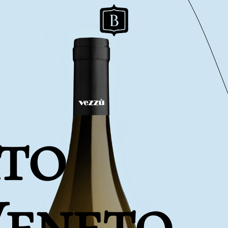
to
 Veneto