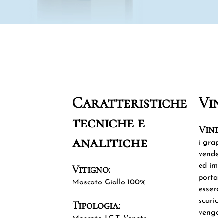
Caratteristiche
Vi
tecniche e
Vini
analitiche
i gra
vende
ed i
Vitigno:
porta
Moscato Giallo 100%
esser
scari
Tipologia:
vengo