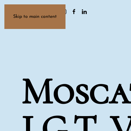
la Terra
la Cantina
il Vino
Skip to main content
Mosca
I.G.T.